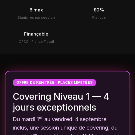
6 max
80%
Stagiaires par session
Pratique
Finançable
OPCO · France Travail
OFFRE DE RENTRÉE · PLACES LIMITÉES
Covering Niveau 1 — 4
jours exceptionnels
er
Du mardi 1
au vendredi 4 septembre
inclus, une session unique de covering, du